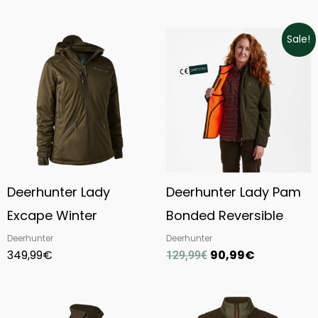
Original
Current
Sale!
price
price
was:
is:
129,99€.
90,99€.
Deerhunter Lady
Deerhunter Lady Pam
Excape Winter
Bonded Reversible
Deerhunter
Deerhunter
349,99
€
90,99
€
129,99
€