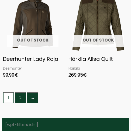
OUT OF STOCK
OUT OF STOCK
Deerhunter Lady Roja
Härkila Alisa Quilt
Deerhunter
Harkila
99,99
€
269,95
€
1
2
→
[wpf-filters id=1]