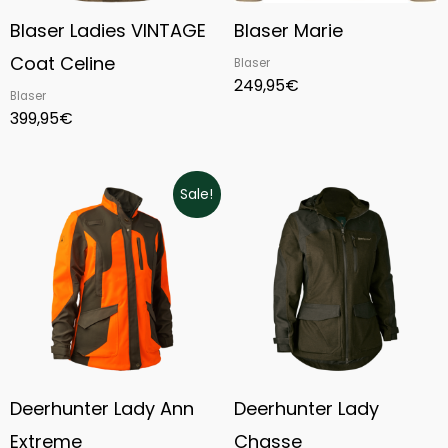
Blaser Ladies VINTAGE
Blaser Marie
Coat Celine
Blaser
249,95
€
Blaser
399,95
€
Original
Current
Sale!
price
price
was:
is:
219,99€.
131,99€.
Deerhunter Lady Ann
Deerhunter Lady
Extreme
Chasse