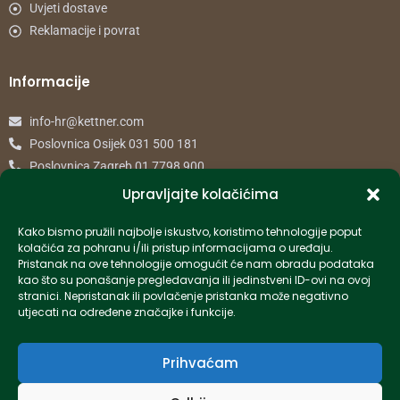
Uvjeti dostave
Reklamacije i povrat
Informacije
info-hr@kettner.com
Poslovnica Osijek 031 500 181
Poslovnica Zagreb 01 7798 900
Upravljajte kolačićima
© 2024 Kettner. Sva prava pridržana.
Kako bismo pružili najbolje iskustvo, koristimo tehnologije poput
kolačića za pohranu i/ili pristup informacijama o uređaju.
Pristanak na ove tehnologije omogućit će nam obradu podataka
kao što su ponašanje pregledavanja ili jedinstveni ID-ovi na ovoj
stranici. Nepristanak ili povlačenje pristanka može negativno
Created by Pumapunku
utjecati na određene značajke i funkcije.
Prihvaćam