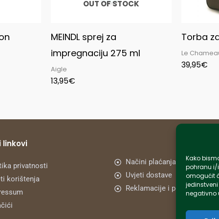
OUT OF STOCK
on
MEINDL sprej za
Torba z
impregnaciju 275 ml
Le Chamea
39,95
€
Aigle
13,95
€
 linkovi
Kako bismo 
Načini plaćanja
tika privatnosti
pohranu i/i
Uvjeti dostave
omogućit ć
ti korištenja
jedinstveni
Reklamacije i povrat
ressum
negativno u
čići