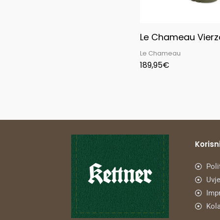
Le Chameau Vierz
Le Chameau
189,95
€
Korisni
Poli
Uvje
Imp
Kola