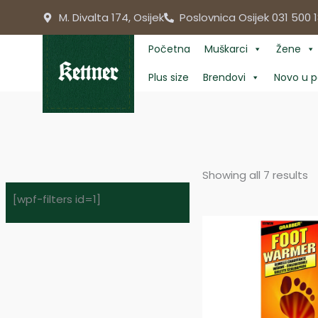
Skip
M. Divalta 174, Osijek
Poslovnica Osijek 031 500 1
to
content
Početna
Muškarci
Žene
Plus size
Brendovi
Novo u p
Showing all 7 results
[wpf-filters id=1]