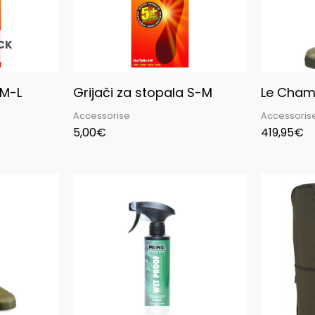
CK
 M-L
Grijači za stopala S-M
Le Cham
Accessorise
Accessoris
5,00
€
419,95
€