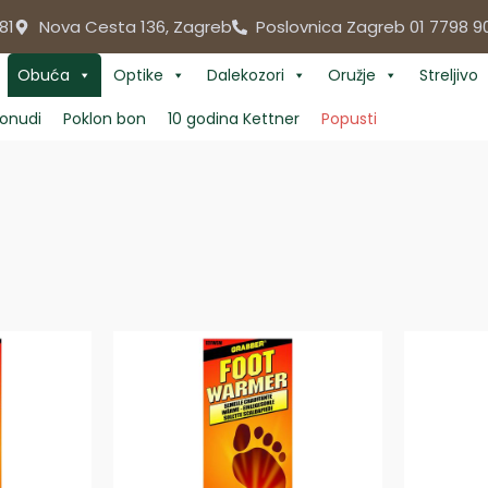
81
Nova Cesta 136, Zagreb
Poslovnica Zagreb 01 7798 9
Obuća
Optike
Dalekozori
Oružje
Streljivo
onudi
Poklon bon
10 godina Kettner
Popusti