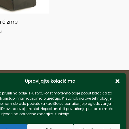
a čizme
u
Upravljajte kolačićima
Informacije
pružili najbolje iskustvo, koristimo tehnologije poput kolačića za
li pristup informacijama o uređaju. Pristanak na ove tehnologije
info-hr@kettner.com
e nam obradu podataka kao što su ponašanje pregledavanja ili
Poslovnica Osijek 031 500 181
 ID-ovi na ovoj stranici. Nepristanak ili povlačenje pristanka može
tjecati na određene značajke i funkcije.
Poslovnica Zagreb 01 7798 900