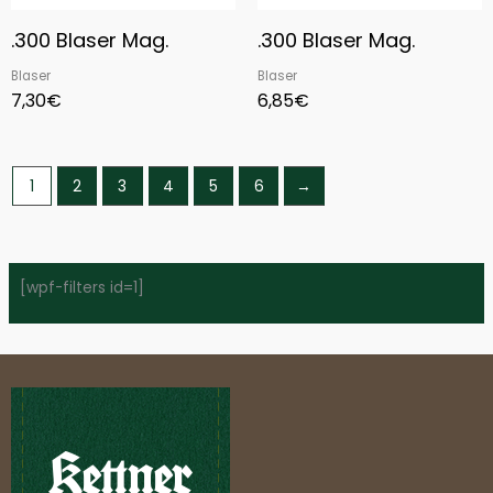
.300 Blaser Mag.
.300 Blaser Mag.
Blaser
Blaser
7,30
€
6,85
€
1
2
3
4
5
6
→
[wpf-filters id=1]