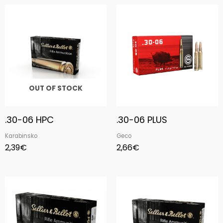
OUT OF STOCK
.30-06 HPC
.30-06 PLUS
Karabinsko
Geco
2,39
€
2,66
€