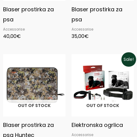
Blaser prostirka za
Blaser prostirka za
psa
psa
Accessorise
Accessorise
40,00
€
35,00
€
Original
Current
Sale!
price
price
was:
is:
113,05€.
33,00€.
OUT OF STOCK
OUT OF STOCK
Blaser prostirka za
Elektronska ogrlica
psa Huntec
Accessorise