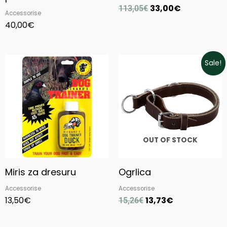
33,00
€
113,05
€
Accessorise
40,00
€
Original
Current
Sale!
price
price
was:
is:
15,26€.
13,73€.
OUT OF STOCK
Miris za dresuru
Ogrlica
Accessorise
Accessorise
13,50
€
13,73
€
15,26
€