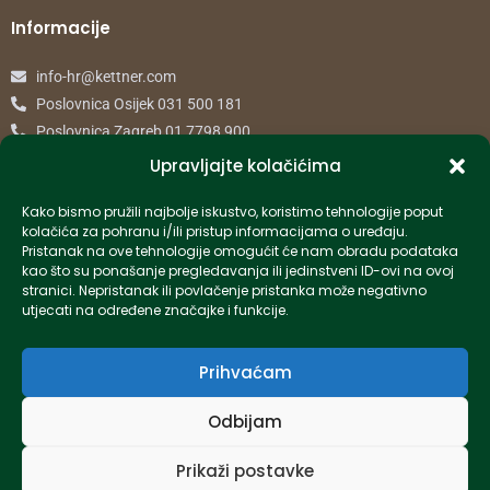
Informacije
info-hr@kettner.com
Poslovnica Osijek 031 500 181
Poslovnica Zagreb 01 7798 900
Upravljajte kolačićima
© 2024 Kettner. Sva prava pridržana.
Kako bismo pružili najbolje iskustvo, koristimo tehnologije poput
kolačića za pohranu i/ili pristup informacijama o uređaju.
Pristanak na ove tehnologije omogućit će nam obradu podataka
kao što su ponašanje pregledavanja ili jedinstveni ID-ovi na ovoj
stranici. Nepristanak ili povlačenje pristanka može negativno
Created by Pumapunku
utjecati na određene značajke i funkcije.
Prihvaćam
Odbijam
Prikaži postavke