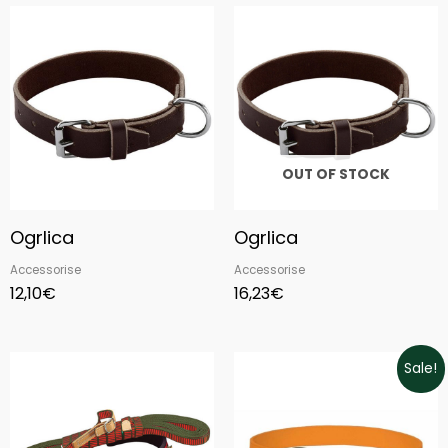
OUT OF STOCK
Ogrlica
Ogrlica
Accessorise
Accessorise
12,10
€
16,23
€
Original
Current
Sale!
price
price
was:
is:
15,96€.
13,56€.