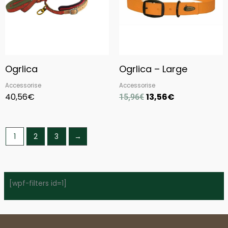
Ogrlica
Ogrlica – Large
Accessorise
Accessorise
40,56
€
13,56
€
15,96
€
1
2
3
→
[wpf-filters id=1]