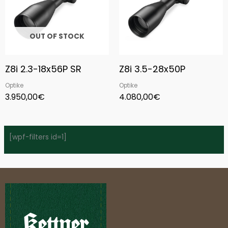
OUT OF STOCK
Z8i 2.3-18x56P SR
Z8i 3.5-28x50P
Optike
Optike
3.950,00
€
4.080,00
€
[wpf-filters id=1]