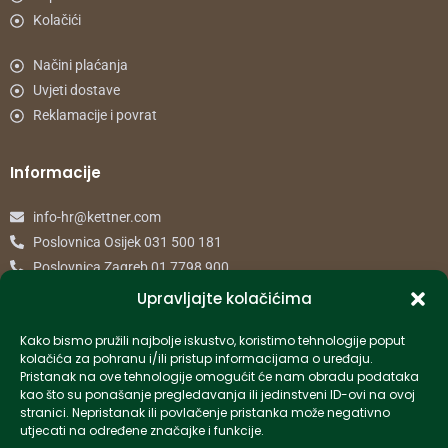
Kolačići
Načini plaćanja
Uvjeti dostave
Reklamacije i povrat
Informacije
info-hr@kettner.com
Poslovnica Osijek 031 500 181
Poslovnica Zagreb 01 7798 900
Upravljajte kolačićima
© 2024 Kettner. Sva prava pridržana.
Kako bismo pružili najbolje iskustvo, koristimo tehnologije poput
kolačića za pohranu i/ili pristup informacijama o uređaju.
Pristanak na ove tehnologije omogućit će nam obradu podataka
kao što su ponašanje pregledavanja ili jedinstveni ID-ovi na ovoj
stranici. Nepristanak ili povlačenje pristanka može negativno
Created by Pumapunku
utjecati na određene značajke i funkcije.