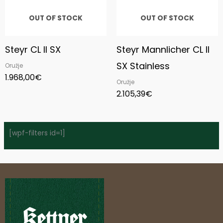
OUT OF STOCK
OUT OF STOCK
Steyr CL II SX
Steyr Mannlicher CL II
SX Stainless
Oružje
1.968,00
€
Oružje
2.105,39
€
[wpf-filters id=1]