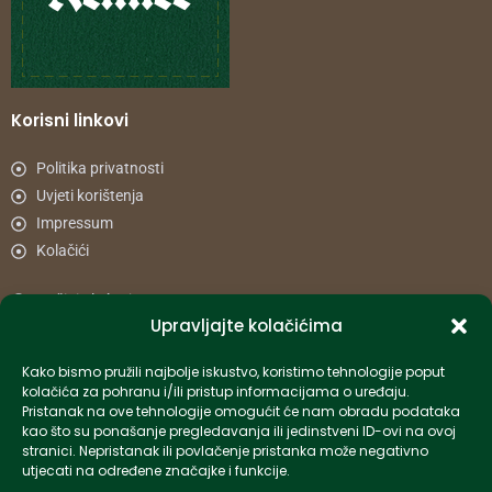
Korisni linkovi
Politika privatnosti
Uvjeti korištenja
Impressum
Kolačići
Načini plaćanja
Upravljajte kolačićima
Uvjeti dostave
Reklamacije i povrat
Kako bismo pružili najbolje iskustvo, koristimo tehnologije poput
kolačića za pohranu i/ili pristup informacijama o uređaju.
Pristanak na ove tehnologije omogućit će nam obradu podataka
Informacije
kao što su ponašanje pregledavanja ili jedinstveni ID-ovi na ovoj
stranici. Nepristanak ili povlačenje pristanka može negativno
info-hr@kettner.com
utjecati na određene značajke i funkcije.