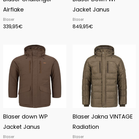
Airflake
Jacket Janus
Blaser
Blaser
339,95
€
849,95
€
Price
Price
range:
range:
849,95€
559,95€
through
through
934,95€
615,95€
Blaser down WP
Blaser Jakna VINTAGE
Jacket Janus
Radiation
Blaser
Blaser