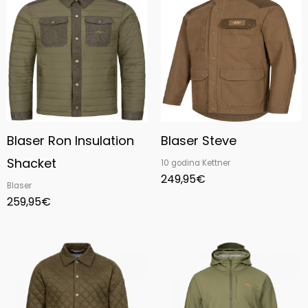
Blaser Ron Insulation
Blaser Steve
Shacket
10 godina Kettner
249,95
€
Blaser
259,95
€
Price
Price
range:
range:
299,95€
249,95€
through
through
329,95€
315,00€