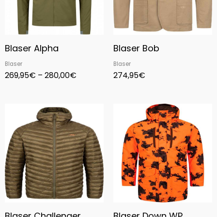
Blaser Alpha
Blaser Bob
Blaser
Blaser
269,95
€
–
280,00
€
274,95
€
Blaser Challenger
Blaser Down WP