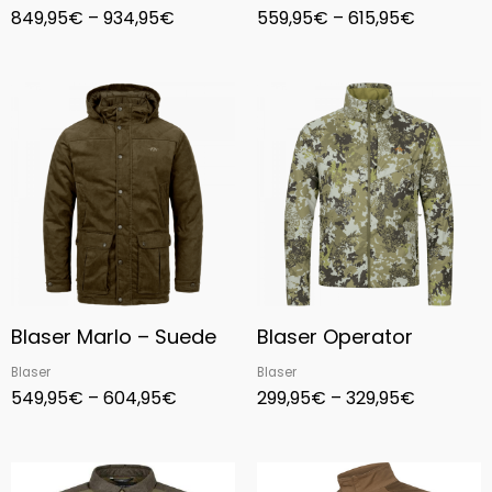
849,95
€
–
934,95
€
559,95
€
–
615,95
€
Price
Price
range:
range:
549,95€
299,95€
through
through
604,95€
329,95€
Blaser Marlo – Suede
Blaser Operator
Blaser
Blaser
549,95
€
–
604,95
€
299,95
€
–
329,95
€