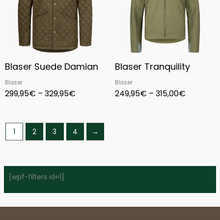
Blaser Suede Damian
Blaser Tranquility
Blaser
Blaser
299,95
€
–
329,95
€
249,95
€
–
315,00
€
1
2
3
4
→
[wpf-filters id=1]