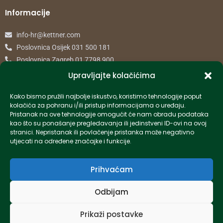
Informacije
info-hr@kettner.com
Poslovnica Osijek 031 500 181
Poslovnica Zagreb 01 7798 900
Upravljajte kolačićima
© 2024 Kettner. Sva prava pridržana.
Kako bismo pružili najbolje iskustvo, koristimo tehnologije poput
kolačića za pohranu i/ili pristup informacijama o uređaju.
Pristanak na ove tehnologije omogućit će nam obradu podataka
kao što su ponašanje pregledavanja ili jedinstveni ID-ovi na ovoj
stranici. Nepristanak ili povlačenje pristanka može negativno
Created by Pumapunku
utjecati na određene značajke i funkcije.
Prihvaćam
Odbijam
Prikaži postavke