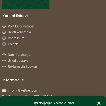
Korisni linkovi
Politika privatnosti
Uvjeti korištenja
Impressum
Kolačići
Načini plaćanja
Uvjeti dostave
Reklamacije i povrat
Informacije
info-hr@kettner.com
Poslovnica Osijek 031 500 181
Poslovnica Zagreb 01 7798 900
Upravljajte kolačićima