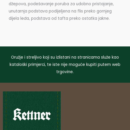
džepova, podešavanje poruba za udobno pristajanje,
unutarnja podstava podijeljena na flis preko gornjeg
dijela leđa, podstava od tafta preko ostatka jakne.
Oružje i streljivo koji su izlistani na stranicama služe kao
kataloški primjerci, te iste nije moguće kupiti putem web
trgovine.