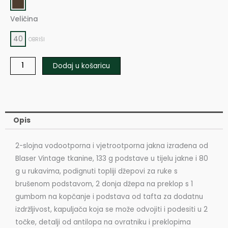
Ladies
VINTAGE
Veličina
Coat
40
OBRIŠI
Celine
količina
Dodaj u košaricu
Opis
2-slojna vodootporna i vjetrootporna jakna izrađena od
Blaser Vintage tkanine, 133 g podstave u tijelu jakne i 80
g u rukavima, podignuti topliji džepovi za ruke s
brušenom podstavom, 2 donja džepa na preklop s 1
gumbom na kopčanje i podstava od tafta za dodatnu
izdržljivost, kapuljača koja se može odvojiti i podesiti u 2
točke, detalji od antilopa na ovratniku i preklopima