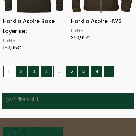
Härkila Aspire Base
Härkila Aspire HWS
Layer set
Harkila
399,99
€
Harkila
169,95
€
1
2
3
4
…
12
13
14
→
[wpf-filters id=1]