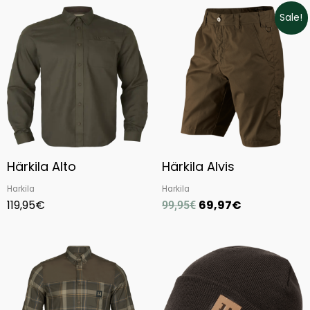
Original
Current
Sale!
price
price
was:
is:
99,95€.
69,97€.
Härkila Alto
Härkila Alvis
Harkila
Harkila
119,95
€
69,97
€
99,95
€