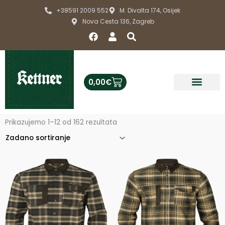
Skip
+38591 2009 552
M. Divalta 174, Osijek
to
Nova Cesta 136, Zagreb
content
F
U
S
a
s
e
c
e
a
e
r
r
b
c
Cart
0,00
€
o
h
o
k
Prikazujemo 1–12 od 162 rezultata