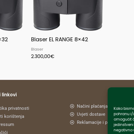
×32
Blaser EL RANGE 8×42
Blaser
2.300,00
€
 linkovi
Načini plaćanja
tika privatnosti
Kako bismo 
pohranu i/i
Uvjeti dostave
ti korištenja
omogućit ć
Reklamacije i povrat
ressum
jedinstveni
negativno u
čići