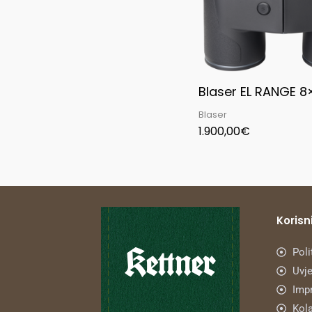
Blaser EL RANGE 8
Blaser
1.900,00
€
Korisni
Poli
Uvje
Imp
Kola