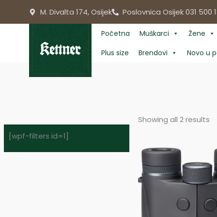
Skip
M. Divalta 174, Osijek
Poslovnica Osijek 031 500 1
to
content
Početna
Muškarci
Žene
Plus size
Brendovi
Novo u p
Showing all 2 results
[wpf-filters id=1]