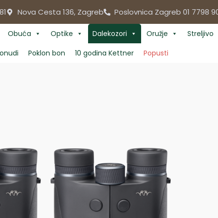
81
Nova Cesta 136, Zagreb
Poslovnica Zagreb 01 7798 9
Obuća
Optike
Dalekozori
Oružje
Streljivo
onudi
Poklon bon
10 godina Kettner
Popusti