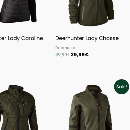
er Lady Caroline
Deerhunter Lady Chasse
Deerhunter
39,99
€
49,99
€
Original
Current
Sale!
price
price
was:
is:
99,99€.
74,99€.