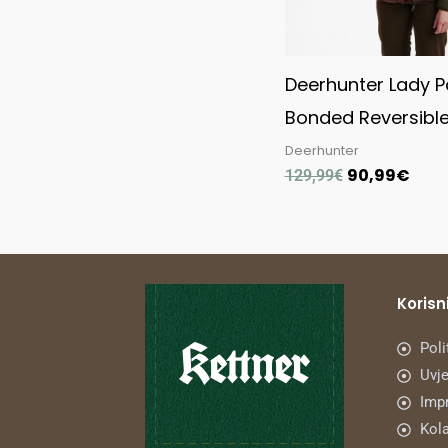
Deerhunter Lady 
Bonded Reversibl
Deerhunter
90,99
€
129,99
€
Korisni
Poli
Uvje
Imp
Kola