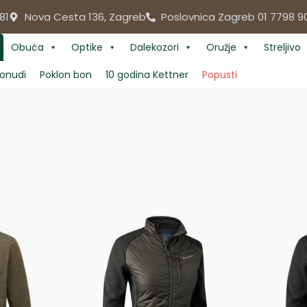
81
Nova Cesta 136, Zagreb
Poslovnica Zagreb 01 7798 9
Obuća
Optike
Dalekozori
Oružje
Streljivo
onudi
Poklon bon
10 godina Kettner
Popusti