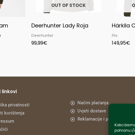
OUT OF STOCK
O
Pam
Deerhunter Lady Roja
Härkila 
e
Deerhunter
Flis
99,99
€
149,95
€
 linkovi
Načini plaćanja
tika privatnosti
Uvjeti dostave
ti korištenja
Reklamacije i povrat
ressum
Kako bismo 
čići
pohranu i/i