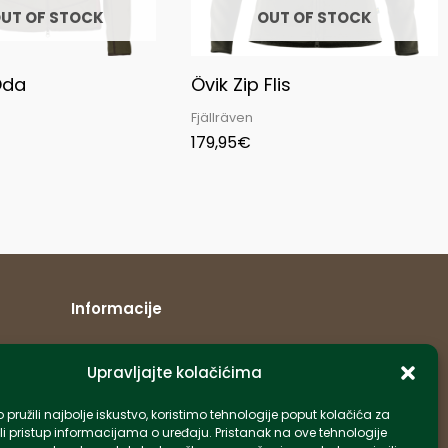
UT OF STOCK
OUT OF STOCK
Oda
Övik Zip Flis
Fjällräven
179,95
€
Informacije
info-hr@kettner.com
Upravljajte kolačićima
Poslovnica Osijek 031 500 181
Poslovnica Zagreb 01 7798 900
pružili najbolje iskustvo, koristimo tehnologije poput kolačića za
li pristup informacijama o uređaju. Pristanak na ove tehnologije