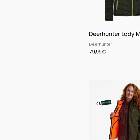
Deerhunter Lady 
Deerhunter
79,99
€
Original
Curr
price
pric
was:
is:
129,99€.
90,9