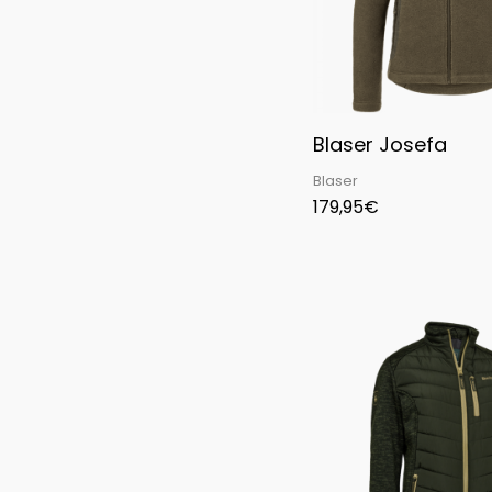
Blaser Josefa
Blaser
179,95
€