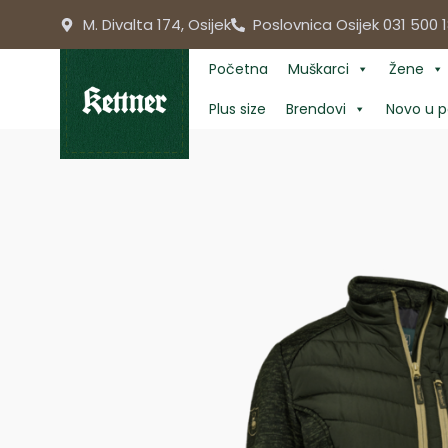
Skip
M. Divalta 174, Osijek
Poslovnica Osijek 031 500 1
to
content
Početna
Muškarci
Žene
Plus size
Brendovi
Novo u p