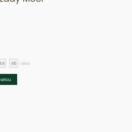
44
46
OBRIŠI
aricu