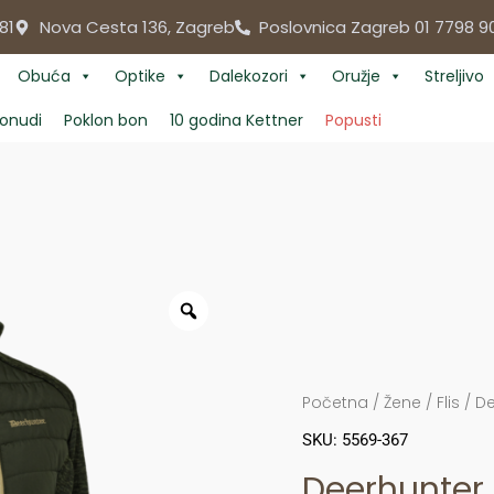
81
Nova Cesta 136, Zagreb
Poslovnica Zagreb 01 7798 9
Obuća
Optike
Dalekozori
Oružje
Streljivo
onudi
Poklon bon
10 godina Kettner
Popusti
Početna
/
Žene
/
Flis
/ D
SKU: 5569-367
Deerhunter