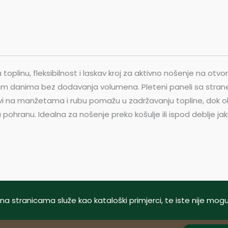
toplinu, fleksibilnost i laskav kroj za aktivno nošenje na ot
im danima bez dodavanja volumena. Pleteni paneli sa stran
 rubovi na manžetama i rubu pomažu u zadržavanju topline, dok
hranu. Idealna za nošenje preko košulje ili ispod deblje jakn
tani na stranicama služe kao kataloški primjerci, te iste nije m