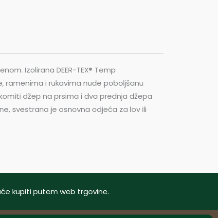
vorenom. Izolirana DEER-TEX® Temp
e, ramenima i rukavima nude poboljšanu
 okomiti džep na prsima i dva prednja džepa
e, svestrana je osnovna odjeća za lov ili
oguće kupiti putem web trgovine.