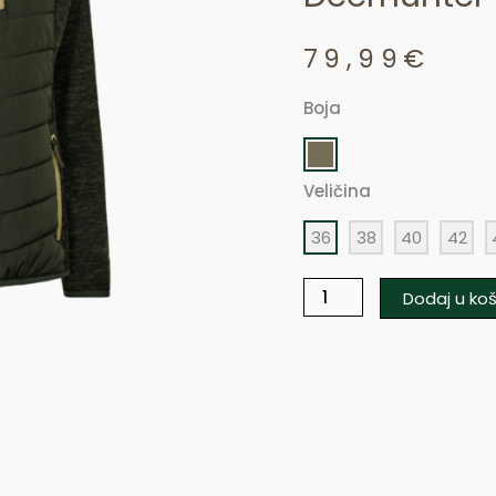
79,99
€
Boja
Deerhunter
Lady
Moor
Veličina
količina
36
38
40
42
Dodaj u koš