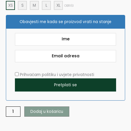
XS
S
M
L
XL
OBRIŠI
Obavjesti me kada se proizvod vrati na stanje
Prihvaćam politiku i uvjete privatnosti
Dodaj u košaricu