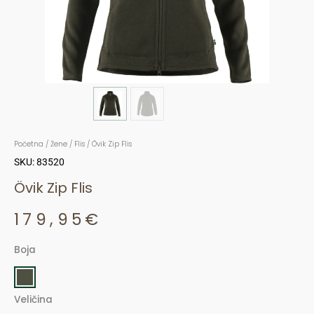
Početna
/
Žene
/
Flis
/ Övik Zip Flis
SKU: 83520
Övik Zip Flis
179,95
€
Boja
Övik
Zip
Flis
Veličina
količina