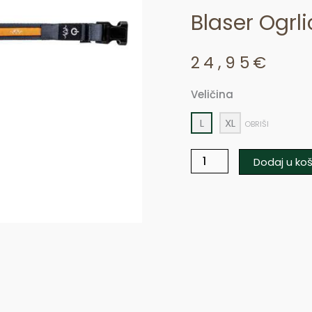
Blaser Ogrl
24,95
€
Veličina
Blaser
ogrlica
L
XL
OBRIŠI
za
psa
Dodaj u koš
količina