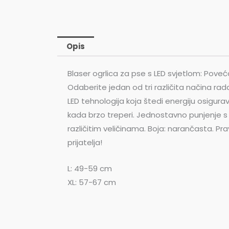
Opis
Blaser ogrlica za pse s LED svjetlom: Poveća
Odaberite jedan od tri različita načina rada
LED tehnologija koja štedi energiju osigurav
kada brzo treperi. Jednostavno punjenje s 
različitim veličinama. Boja: narančasta. Pr
prijatelja!
L: 49-59 cm
XL: 57-67 cm