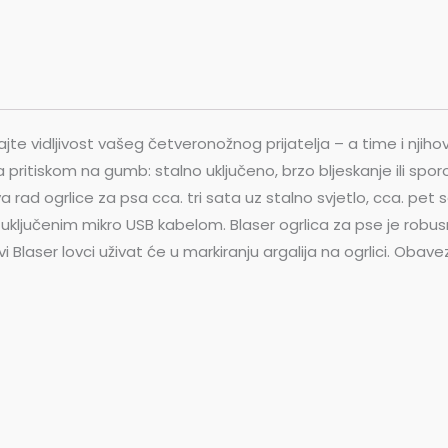
jte vidljivost vašeg četveronožnog prijatelja – a time i njiho
 pritiskom na gumb: stalno uključeno, brzo bljeskanje ili sporo
a rad ogrlice za psa cca. tri sata uz stalno svjetlo, cca. pet s
uključenim mikro USB kabelom. Blaser ogrlica za pse je robusn
avi Blaser lovci uživat će u markiranju argalija na ogrlici. 