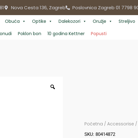
81
Nova Cesta 136, Zagreb
Poslovnica Zagreb 01 7798 9
Obuća
Optike
Dalekozori
Oružje
Streljivo
onudi
Poklon bon
10 godina Kettner
Popusti
Početna
/
Accessorise
SKU: 80414872