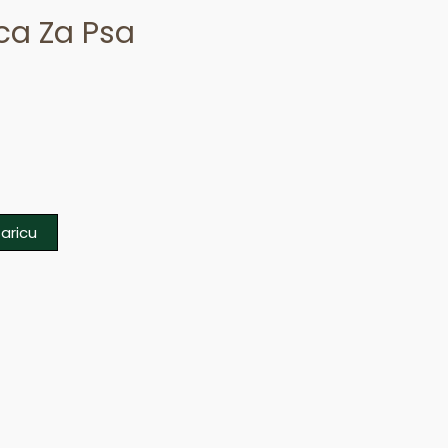
ica Za Psa
aricu