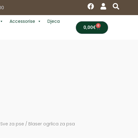
F
U
S
00
a
s
e
c
e
a
Accessorise
Djeca
e
r
r
0
Cart
0,00
€
b
c
o
h
o
k
/
Sve za pse
/ Blaser ogrlica za psa