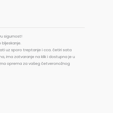
vu sigurnost!
 bljeskanje.
ati uz sporo treptanje i cca. četiri sata
a, ima zatvaranje na klik i dostupna je u
Obavezna oprema za vašeg četveronožnog