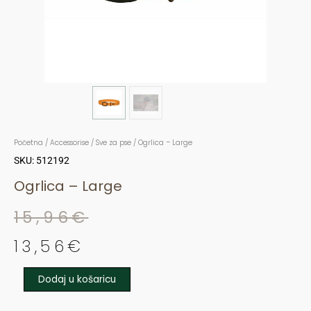
Početna
/
Accessorise
/
Sve za pse
/ Ogrlica – Large
SKU: 512192
Ogrlica – Large
15,96
€
Original
Current
13,56
€
price
price
Dodaj u košaricu
was:
is:
Ogrlica
-