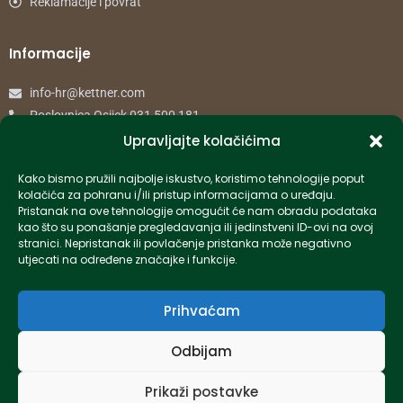
Reklamacije i povrat
Informacije
info-hr@kettner.com
Poslovnica Osijek 031 500 181
Poslovnica Zagreb 01 7798 900
Upravljajte kolačićima
Kako bismo pružili najbolje iskustvo, koristimo tehnologije poput
© 2024 Kettner. Sva prava pridržana.
kolačića za pohranu i/ili pristup informacijama o uređaju.
Pristanak na ove tehnologije omogućit će nam obradu podataka
kao što su ponašanje pregledavanja ili jedinstveni ID-ovi na ovoj
stranici. Nepristanak ili povlačenje pristanka može negativno
utjecati na određene značajke i funkcije.
Created by Pumapunku
Prihvaćam
Odbijam
Prikaži postavke