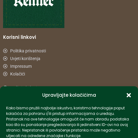
Korisni linkovi
Politika privatnosti
Uvjeti korištenja
Impressum
Kolačići
Načini plaćanja
Upravljajte kolačićima
Uvjeti dostave
Reklamacije i povrat
Kako bismo pružili najbolje iskustvo, koristimo tehnologije poput
kolačića za pohranu i/ili pristup informacijama o uređaju.
Pristanak na ove tehnologije omogućit će nam obradu podataka
Informacije
kao što su ponašanje pregledavanja ili jedinstveni ID-ovi na ovoj
stranici. Nepristanak ili povlačenje pristanka može negativno
info-hr@kettner.com
utjecati na određene značajke i funkcije.