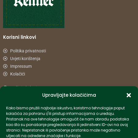
Korisni linkovi
Politika privatnosti
Uvjeti korištenja
Impressum
Kolačići
Načini plaćanja
Upravljajte kolačićima
Uvjeti dostave
Reklamacije i povrat
Kako bismo pružili najbolje iskustvo, koristimo tehnologije poput
kolačića za pohranu i/ili pristup informacijama o uređaju.
Pristanak na ove tehnologije omogućit će nam obradu podataka
Informacije
kao što su ponašanje pregledavanja ili jedinstveni ID-ovi na ovoj
stranici. Nepristanak ili povlačenje pristanka može negativno
info-hr@kettner.com
utjecati na određene značajke i funkcije.