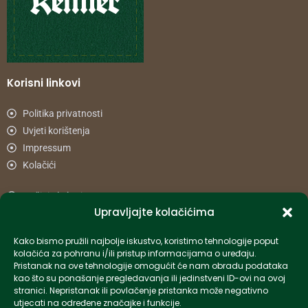
Korisni linkovi
Politika privatnosti
Uvjeti korištenja
Impressum
Kolačići
Načini plaćanja
Upravljajte kolačićima
Uvjeti dostave
Reklamacije i povrat
Kako bismo pružili najbolje iskustvo, koristimo tehnologije poput
kolačića za pohranu i/ili pristup informacijama o uređaju.
Pristanak na ove tehnologije omogućit će nam obradu podataka
Informacije
kao što su ponašanje pregledavanja ili jedinstveni ID-ovi na ovoj
stranici. Nepristanak ili povlačenje pristanka može negativno
info-hr@kettner.com
utjecati na određene značajke i funkcije.