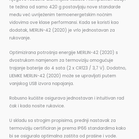
te težina od samo 420 g postavljaju nove standarde
među već uvriježenim termoenergetskim noćnim
vidovima ove klase performansi. Kada se koristi kao
dodatak, MERLIN-42 (2020) je vrlo jednostavan za
rukovanje.
Optimizirana potrošnja energije MERLIN-42 (2020) s
dvostrukom namjenom za termoviziju omogućuje
trajanje baterije do 4 sata (2 x CR123 / 3,7 V). Dodatno,
LIEMKE MERLIN-42 (2020) može se upravljati putem
vanjskog USB izvora napajanja.
Robusno kućište osigurava jednostavan i intuitivan rad
čak i kada nosite rukavice.
U skladu sa strogim propisima, prednji nastavak za
termoviziju certificiran je prema IP66 standardima kako
bi se osigurala optimalna zaštita od prašine i vode.