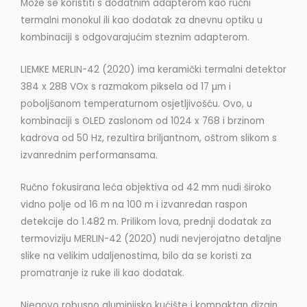
Može se koristiti s dodatnim adapterom kao ručni
termalni monokul ili kao dodatak za dnevnu optiku u
kombinaciji s odgovarajućim steznim adapterom.
LIEMKE MERLIN-42 (2020) ima keramički termalni detektor
384 x 288 VOx s razmakom piksela od 17 µm i
poboljšanom temperaturnom osjetljivošću. Ovo, u
kombinaciji s OLED zaslonom od 1024 x 768 i brzinom
kadrova od 50 Hz, rezultira briljantnom, oštrom slikom s
izvanrednim performansama.
Ručno fokusirana leća objektiva od 42 mm nudi široko
vidno polje od 16 m na 100 m i izvanredan raspon
detekcije do 1.482 m. Prilikom lova, prednji dodatak za
termoviziju MERLIN-42 (2020) nudi nevjerojatno detaljne
slike na velikim udaljenostima, bilo da se koristi za
promatranje iz ruke ili kao dodatak.
Njegovo robusno aluminijsko kućište i kompaktan dizajn