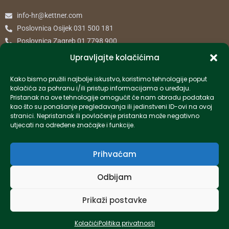
info-hr@kettner.com
Poslovnica Osijek 031 500 181
Poslovnica Zagreb 01 7798 900
Upravljajte kolačićima
© 2024 Kettner. Sva prava pridržana.
Kako bismo pružili najbolje iskustvo, koristimo tehnologije poput
kolačića za pohranu i/ili pristup informacijama o uređaju.
Pristanak na ove tehnologije omogućit će nam obradu podataka
kao što su ponašanje pregledavanja ili jedinstveni ID-ovi na ovoj
stranici. Nepristanak ili povlačenje pristanka može negativno
Created by Pumapunku
utjecati na određene značajke i funkcije.
Prihvaćam
Odbijam
Prikaži postavke
Kolačići
Politika privatnosti