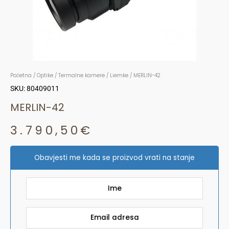
Početna
/
Optike
/
Termalne kamere
/
Liemke
/ MERLIN-42
SKU: 80409011
MERLIN-42
3.790,50
€
Obavjesti me kada se proizvod vrati na stanje