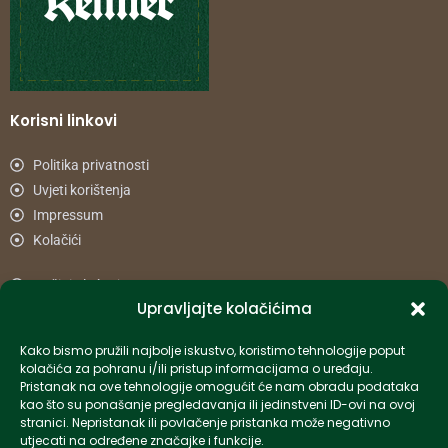
Korisni linkovi
Politika privatnosti
Uvjeti korištenja
Impressum
Kolačići
Načini plaćanja
Upravljajte kolačićima
Uvjeti dostave
Reklamacije i povrat
Kako bismo pružili najbolje iskustvo, koristimo tehnologije poput
kolačića za pohranu i/ili pristup informacijama o uređaju.
Pristanak na ove tehnologije omogućit će nam obradu podataka
Informacije
kao što su ponašanje pregledavanja ili jedinstveni ID-ovi na ovoj
stranici. Nepristanak ili povlačenje pristanka može negativno
info-hr@kettner.com
utjecati na određene značajke i funkcije.