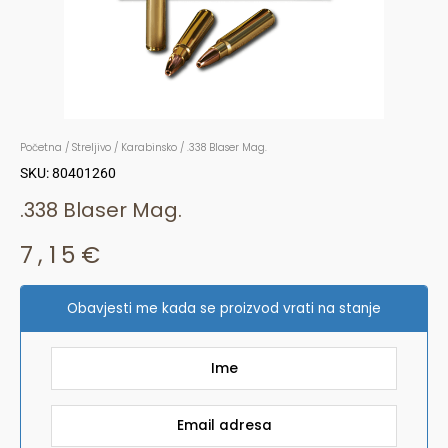
Početna
/
Streljivo
/
Karabinsko
/ .338 Blaser Mag.
SKU: 80401260
.338 Blaser Mag.
7,15
€
Obavjesti me kada se proizvod vrati na stanje