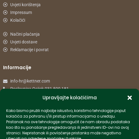
Uvjeti korištenja
Impressum
Kolačići
Načini plaćanja
Uvjeti dostave
Reklamacije i povrat
Informacije
info-hr@kettner.com
Poslovnica Osijek 031 500 181
Poslovnica Zagreb 01 7798 900
Upravljajte kolačićima
Kako bismo pružili najbolje iskustvo, koristimo tehnologije poput
© 2024 Kettner. Sva prava pridržana.
kolačića za pohranu i/ili pristup informacijama o uređaju.
Pristanak na ove tehnologije omogućit će nam obradu podataka
kao što su ponašanje pregledavanja ili jedinstveni ID-ovi na ovoj
stranici. Nepristanak ili povlačenje pristanka može negativno
utjecati na određene značajke i funkcije.