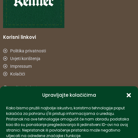
Korisni linkovi
Politika privatnosti
Uvjeti korištenja
Impressum
Kolačići
Načini plaćanja
Upravljajte kolačićima
Uvjeti dostave
Reklamacije i povrat
Kako bismo pružili najbolje iskustvo, koristimo tehnologije poput
kolačića za pohranu i/ili pristup informacijama o uređaju.
Pristanak na ove tehnologije omogućit će nam obradu podataka
Informacije
kao što su ponašanje pregledavanja ili jedinstveni ID-ovi na ovoj
stranici. Nepristanak ili povlačenje pristanka može negativno
info-hr@kettner.com
utjecati na određene značajke i funkcije.