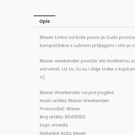
Opis
Blaser torba od kože pravo je čudo prostor
kompatibilna s ručnom prtljagom i vrlo je r
Blaser weekender postiže vrlo kvalitetnu z
zatvarač. Uz to, tu su i dvije trake s kopčam
V).
Blaser Weekender na prvi pogled
Naziv artikla: Blaser Weekender
Proizvođač: Blaser
Broj artikla: 80400912
boja: smeđa
Materijal: koža, keper