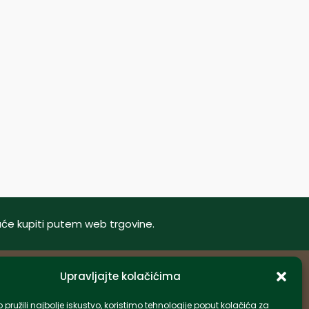
oguće kupiti putem web trgovine.
Upravljajte kolačićima
Informacije
pružili najbolje iskustvo, koristimo tehnologije poput kolačića za