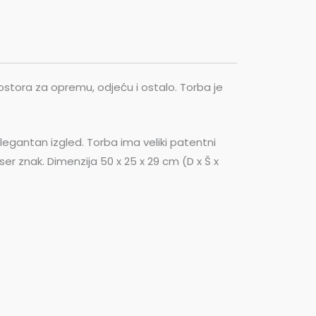
ostora za opremu, odjeću i ostalo. Torba je
egantan izgled. Torba ima veliki patentni
aser znak. Dimenzija 50 x 25 x 29 cm (D x Š x