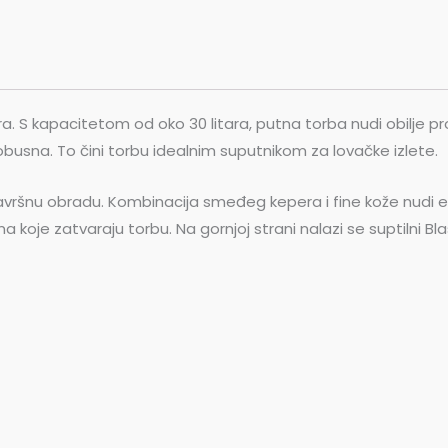
a. S kapacitetom od oko 30 litara, putna torba nudi obilje pr
obusna. To čini torbu idealnim suputnikom za lovačke izlete.
avršnu obradu. Kombinacija smeđeg kepera i fine kože nudi el
a koje zatvaraju torbu. Na gornjoj strani nalazi se suptilni Bl