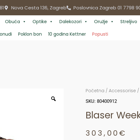
81
Nova Cesta 136, Zagreb
Poslovnica Zagreb 01 7798 9
Obuća
Optike
Dalekozori
Oružje
Streljivo
onudi
Poklon bon
10 godina Kettner
Popusti
Početna
/
Accessorise
SKU: 80400912
Blaser Wee
303,00
€