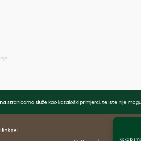
anje
tani na stranicama služe kao kataloški primjerci, te iste nije m
 linkovi
Kako bismo 