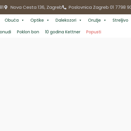
81
Nova Cesta 136, Zagreb
Poslovnica Zagreb 01 7798 9
Obuća
Optike
Dalekozori
Oružje
Streljivo
onudi
Poklon bon
10 godina Kettner
Popusti