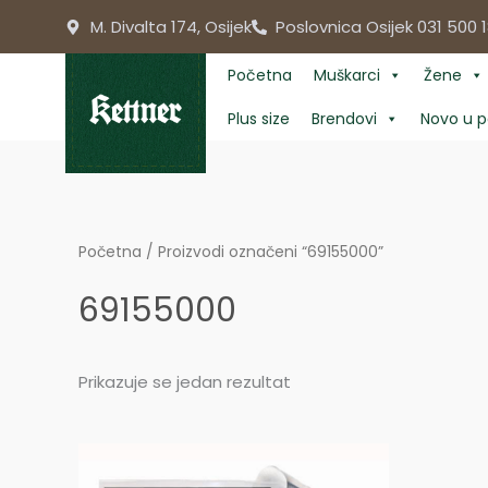
Skip
M. Divalta 174, Osijek
Poslovnica Osijek 031 500 1
to
content
Početna
Muškarci
Žene
Plus size
Brendovi
Novo u p
Početna
/ Proizvodi označeni “69155000”
69155000
Prikazuje se jedan rezultat