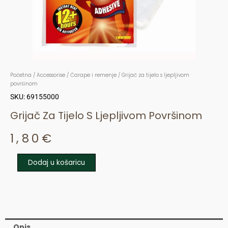
Početna
/
Accessorise
/
Čarape i remenje
/ Grijač za tijelo s ljepljivom
površinom
SKU: 69155000
Grijač Za Tijelo S Ljepljivom Površinom
1,80
€
Dodaj u košaricu
Grijač
za
tijelo
s
ljepljivom
Opis