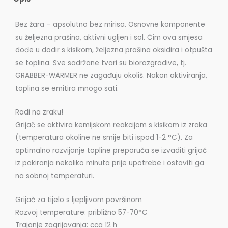
površinom
količina
Bez žara – apsolutno bez mirisa. Osnovne komponente
su željezna prašina, aktivni ugljen i sol. Čim ova smjesa
dođe u dodir s kisikom, željezna prašina oksidira i otpušta
se toplina. Sve sadržane tvari su biorazgradive, tj.
GRABBER-WÄRMER ne zagađuju okoliš. Nakon aktiviranja,
toplina se emitira mnogo sati.
Radi na zraku!
Grijač se aktivira kemijskom reakcijom s kisikom iz zraka
(temperatura okoline ne smije biti ispod 1-2 °C). Za
optimalno razvijanje topline preporuča se izvaditi grijač
iz pakiranja nekoliko minuta prije upotrebe i ostaviti ga
na sobnoj temperaturi.
Grijač za tijelo s ljepljivom površinom
Razvoj temperature: približno 57-70°C
Trajanje zagrijavanja: cca 12 h