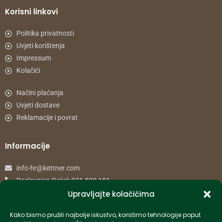
Korisni linkovi
Politika privatnosti
Uvjeti korištenja
Impressum
Kolačići
Načini plaćanja
Uvjeti dostave
Reklamacije i povrat
Informacije
info-hr@kettner.com
Poslovnica Osijek 031 500 181
Poslovnica Zagreb 01 7798 900
Upravljajte kolačićima
Kako bismo pružili najbolje iskustvo, koristimo tehnologije poput