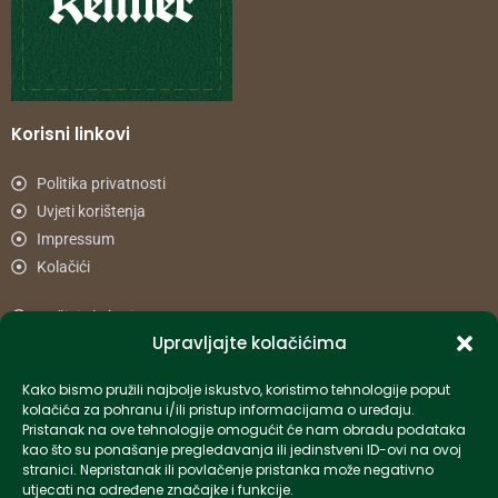
Korisni linkovi
Politika privatnosti
Uvjeti korištenja
Impressum
Kolačići
Načini plaćanja
Upravljajte kolačićima
Uvjeti dostave
Reklamacije i povrat
Kako bismo pružili najbolje iskustvo, koristimo tehnologije poput
kolačića za pohranu i/ili pristup informacijama o uređaju.
Pristanak na ove tehnologije omogućit će nam obradu podataka
Informacije
kao što su ponašanje pregledavanja ili jedinstveni ID-ovi na ovoj
stranici. Nepristanak ili povlačenje pristanka može negativno
info-hr@kettner.com
utjecati na određene značajke i funkcije.