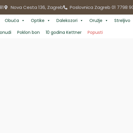
81
Nova Cesta 136, Zagreb
Poslovnica Zagreb 01 7798 9
Obuća
Optike
Dalekozori
Oružje
Streljivo
onudi
Poklon bon
10 godina Kettner
Popusti