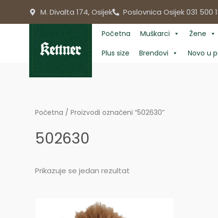
Skip
M. Divalta 174, Osijek
Poslovnica Osijek 031 500 1
to
content
Početna
Muškarci
Žene
Plus size
Brendovi
Novo u p
Početna
/ Proizvodi označeni “502630”
502630
Prikazuje se jedan rezultat