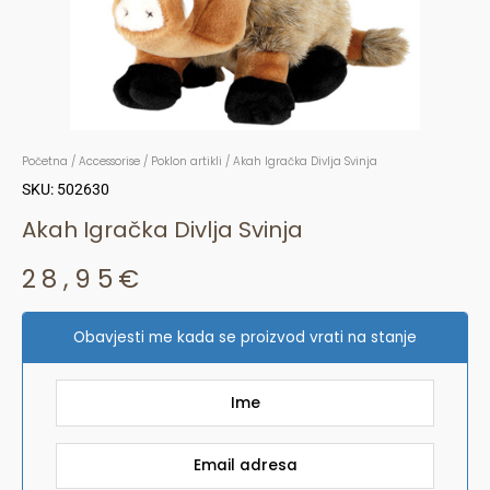
Početna
/
Accessorise
/
Poklon artikli
/ Akah Igračka Divlja Svinja
SKU: 502630
Akah Igračka Divlja Svinja
28,95
€
Obavjesti me kada se proizvod vrati na stanje