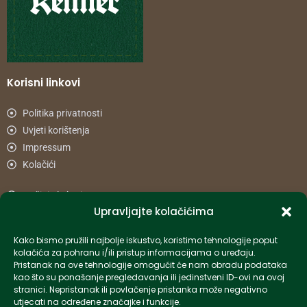
Korisni linkovi
Politika privatnosti
Uvjeti korištenja
Impressum
Kolačići
Načini plaćanja
Upravljajte kolačićima
Uvjeti dostave
Reklamacije i povrat
Kako bismo pružili najbolje iskustvo, koristimo tehnologije poput
kolačića za pohranu i/ili pristup informacijama o uređaju.
Pristanak na ove tehnologije omogućit će nam obradu podataka
Informacije
kao što su ponašanje pregledavanja ili jedinstveni ID-ovi na ovoj
stranici. Nepristanak ili povlačenje pristanka može negativno
info-hr@kettner.com
utjecati na određene značajke i funkcije.