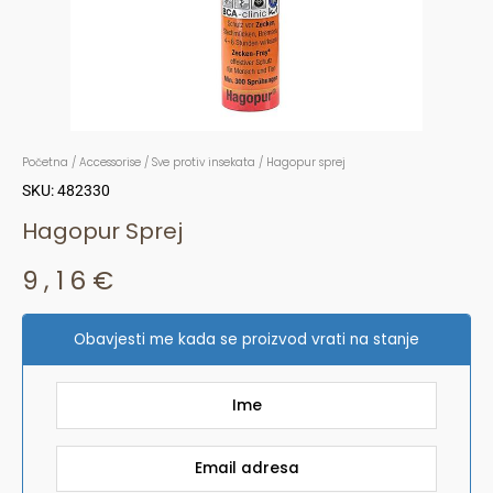
Početna
/
Accessorise
/
Sve protiv insekata
/ Hagopur sprej
SKU: 482330
Hagopur Sprej
9,16
€
Obavjesti me kada se proizvod vrati na stanje