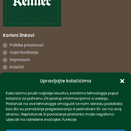
Korisni linkovi
Politika privatnosti
Uvjeti korištenja
Impressum
Kolačići
Upravljajte kolačićima
Načini plaćanja
Uvjeti dostave
Kako bismo pružili najbolje iskustvo, koristimo tehnologije poput
Reklamacije i povrat
kolačića za pohranu i/ili pristup informacijama o uređaju.
Pristanak na ove tehnologije omogućit će nam obradu podataka
kao što su ponašanje pregledavanja ili jedinstveni ID-ovi na ovoj
Informacije
stranici. Nepristanak ili povlačenje pristanka može negativno
utjecati na određene značajke i funkcije.
info-hr@kettner.com
Poslovnica Osijek 031 500 181