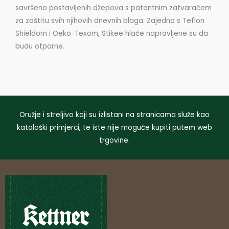
savršeno postavljenih džepova s ​​patentnim zatvaračem
za zaštitu svih njihovih dnevnih blaga. Zajedno s Teflon
Shieldom i Oeko-Texom, Stikee hlače napravljene su da
budu otporne.
Oružje i streljivo koji su izlistani na stranicama služe kao
kataloški primjerci, te iste nije moguće kupiti putem web
trgovine.