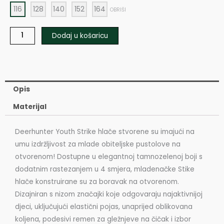
116
128
140
152
164
OBRIŠI
Dodaj u košaricu
Opis
Materijal
Deerhunter Youth Strike hlače stvorene su imajući na
umu izdržljivost za mlade obiteljske pustolove na
otvorenom! Dostupne u elegantnoj tamnozelenoj boji s
dodatnim rastezanjem u 4 smjera, mladenačke Stike
hlače konstruirane su za boravak na otvorenom.
Dizajniran s nizom značajki koje odgovaraju najaktivnijoj
djeci, uključujući elastični pojas, unaprijed oblikovana
koljena, podesivi remen za gležnjeve na čičak i izbor