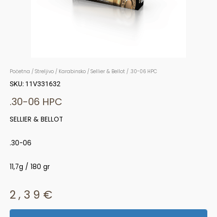
Početna
/
Streljivo
/
Karabinsko
/
Sellier & Bellot
/ .30-06 HPC
SKU: 11V331632
.30-06 HPC
SELLIER & BELLOT
.30-06
11,7g / 180 gr
2,39
€