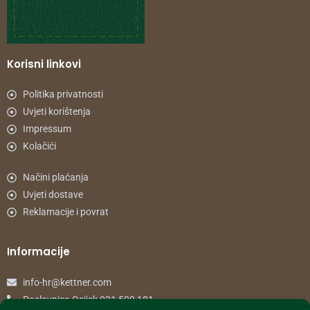
Korisni linkovi
Politika privatnosti
Uvjeti korištenja
Impressum
Kolačići
Načini plaćanja
Uvjeti dostave
Reklamacije i povrat
Informacije
info-hr@kettner.com
Poslovnica Osijek 031 500 181