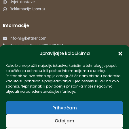
Uvjeti dostave
Reklamacije i povrat
Informacije
info-hr@kettner.com
Poslovnica Osijek 031 500 181
Poslovnica Zagreb 01 7798 900
Upravljajte kolačićima
Kako bismo pružili najbolje iskustvo, koristimo tehnologije poput
© 2024 Kettner. Sva prava pridržana.
kolačića za pohranu i/ili pristup informacijama o uređaju.
Pristanak na ove tehnologije omogućit će nam obradu podataka
kao što su ponašanje pregledavanja ili jedinstveni ID-ovi na ovoj
stranici. Nepristanak ili povlačenje pristanka može negativno
utjecati na određene značajke i funkcije.
Created by Pumapunku
Prihvaćam
Odbijam