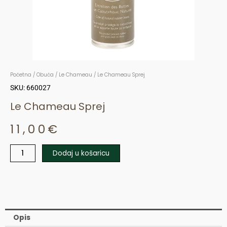
Početna
/
Obuća
/
Le Chameau
/ Le Chameau Sprej
SKU: 660027
Le Chameau Sprej
11,00
€
Dodaj u košaricu
Le
Chameau
Sprej
količina
Opis