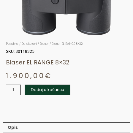
Početna
/
Dalekozori
/
Blaser
/ Blaser EL RANGE 8×32
SKU: 80118325
Blaser EL RANGE 8×32
1.900,00
€
Dodaj u košaricu
Blaser
EL
RANGE
8x32
količina
Opis