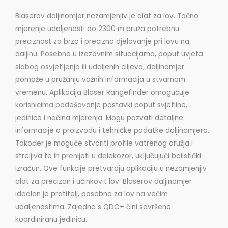
Blaserov daljinomjer nezamjenjiv je alat za lov. Točno
mjerenje udaljenosti do 2300 m pruža potrebnu
preciznost za brzo i precizno djelovanje pri lovu na
daljinu. Posebno u izazovnim situacijama, poput uvjeta
slabog osvjetljenja ili udaljenih ciljeva, daljinomjer
pomaže u pružanju važnih informacija u stvarnom
vremenu. Aplikacija Blaser Rangefinder omogućuje
korisnicima podešavanje postavki poput svjetline,
jedinica i načina mjerenja. Mogu pozvati detaljne
informacije o proizvodu i tehničke podatke daljinomjera.
Također je moguće stvoriti profile vatrenog oružja i
streljiva te ih prenijeti u dalekozor, uključujući balistički
izračun. Ove funkcije pretvaraju aplikaciju u nezamjenjiv
alat za precizan i učinkovit lov. Blaserov daljinomjer
idealan je pratitelj, posebno za lov na većim
udaljenostima. Zajedno s QDC+ čini savršeno
koordiniranu jedinicu.