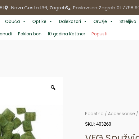
81
Nova Cesta 136, Zagreb
Poslovnica Zagreb 01 7798 9
Obuća
Optike
Dalekozori
Oružje
Streljivo
onudi
Poklon bon
10 godina Kettner
Popusti
Početna
/
Accessorise
SKU: 403260
VFG Spužvi