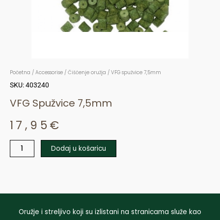
Početna
/
Accessorise
/
Čišćenje oružja
/ VFG spužvice 7,5mm
SKU: 403240
VFG Spužvice 7,5mm
17,95
€
Dodaj u košaricu
VFG
spužvice
7,5mm
količina
Oružje i streljivo koji su izlistani na stranicama služe kao