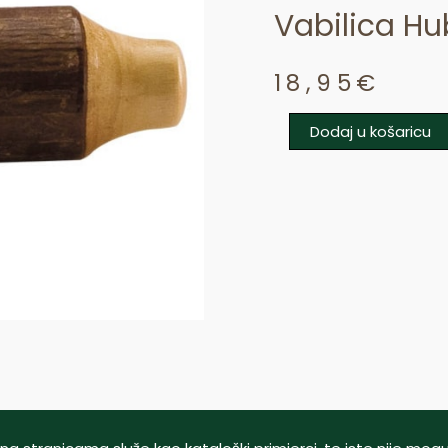
Vabilica Hu
18,95
€
Dodaj u košaricu
Vabilica
Hubertus
Srndać
količina