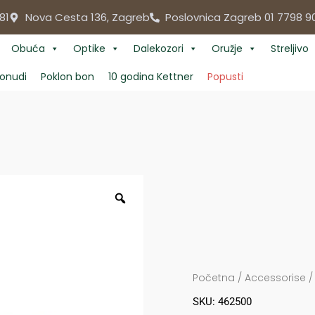
81
Nova Cesta 136, Zagreb
Poslovnica Zagreb 01 7798 9
Obuća
Optike
Dalekozori
Oružje
Streljivo
onudi
Poklon bon
10 godina Kettner
Popusti
Početna
/
Accessorise
SKU: 462500