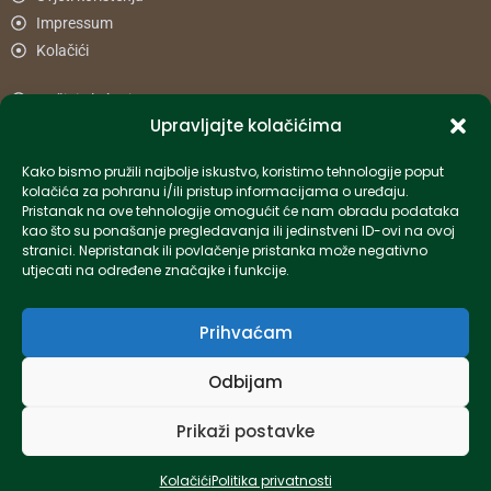
Impressum
Kolačići
Načini plaćanja
Upravljajte kolačićima
Uvjeti dostave
Reklamacije i povrat
Kako bismo pružili najbolje iskustvo, koristimo tehnologije poput
kolačića za pohranu i/ili pristup informacijama o uređaju.
Pristanak na ove tehnologije omogućit će nam obradu podataka
Informacije
kao što su ponašanje pregledavanja ili jedinstveni ID-ovi na ovoj
stranici. Nepristanak ili povlačenje pristanka može negativno
info-hr@kettner.com
utjecati na određene značajke i funkcije.
Poslovnica Osijek 031 500 181
Poslovnica Zagreb 01 7798 900
Prihvaćam
Odbijam
© 2024 Kettner. Sva prava pridržana.
Prikaži postavke
Kolačići
Politika privatnosti