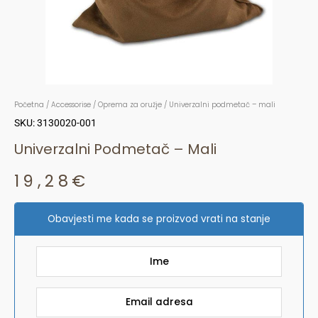
Početna
/
Accessorise
/
Oprema za oružje
/ Univerzalni podmetač – mali
SKU: 3130020-001
Univerzalni Podmetač – Mali
19,28
€
Obavjesti me kada se proizvod vrati na stanje