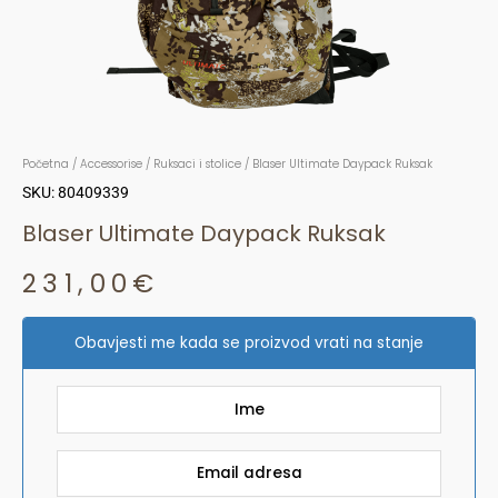
Početna
/
Accessorise
/
Ruksaci i stolice
/ Blaser Ultimate Daypack Ruksak
SKU: 80409339
Blaser Ultimate Daypack Ruksak
231,00
€
Obavjesti me kada se proizvod vrati na stanje