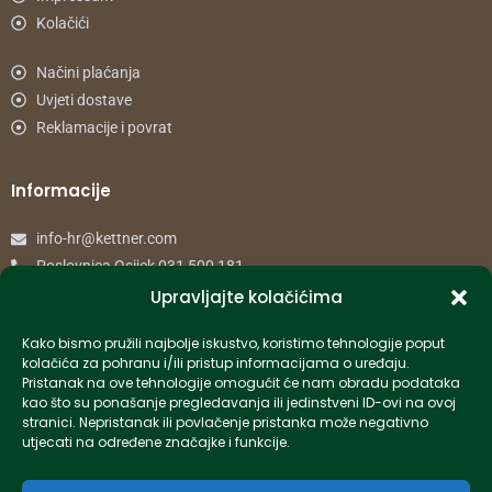
Kolačići
Načini plaćanja
Uvjeti dostave
Reklamacije i povrat
Informacije
info-hr@kettner.com
Poslovnica Osijek 031 500 181
Poslovnica Zagreb 01 7798 900
Upravljajte kolačićima
Kako bismo pružili najbolje iskustvo, koristimo tehnologije poput
© 2024 Kettner. Sva prava pridržana.
kolačića za pohranu i/ili pristup informacijama o uređaju.
Pristanak na ove tehnologije omogućit će nam obradu podataka
kao što su ponašanje pregledavanja ili jedinstveni ID-ovi na ovoj
stranici. Nepristanak ili povlačenje pristanka može negativno
utjecati na određene značajke i funkcije.
Created by Pumapunku