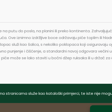
 na putu do posla, na planini ili preko kontinenta. Zahvaljuju
ća. Ove iznimno izdržljive boce održavaju piće toplim ili hla
opac služi kao šalica, s nekoliko poklopaca koji osiguravaju 
tavno punjenje i čišćenje, a standardni navoj odgovara većini u
 piće može se lako staviti u bočni džep ruksaka ili u držač z
tani na stranicama služe kao kataloški primjerci, te iste nije m