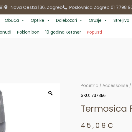
81
Nova Cesta 136, Zagreb
Poslovnica Zagreb 01 7798 9
Obuća
Optike
Dalekozori
Oružje
Streljivo
onudi
Poklon bon
10 godina Kettner
Popusti
Početna
/
Accessorise
SKU: 737866
Termosica 
45,09
€