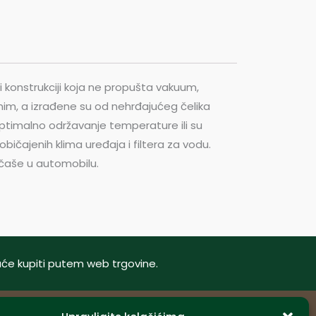
ći konstrukciji koja ne propušta vakuum,
dnim, a izrađene su od nehrđajućeg čelika
optimalno održavanje temperature ili su
običajenih klima uređaja i filtera za vodu.
a čaše u automobilu.
oguće kupiti putem web trgovine.