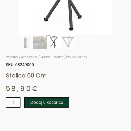
Početna
/
Accessorise
/
Ruksaci i stolice
/ Stolica 60 cm
SKU: 68249060
Stolica 60 Cm
58,90
€
Dodaj u košaricu
Stolica
60
cm
količina