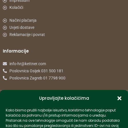
Impressum
Kolačići
Načini plaćanja
Uvjeti dostave
Reklamacije i povrat
Informacije
info-hr@kettner.com
Poslovnica Osijek 031 500 181
Poslovnica Zagreb 01 7798 900
© 2024 Kettner. Sva prava pridržana.
Upravljajte kolačićima
Kako bismo pružili najbolje iskustvo, koristimo tehnologije poput
kolačića za pohranu i/ili pristup informacijama o uređaju.
Pristanak na ove tehnologije omogućit će nam obradu podataka
Created by Pumapunku
kao što su ponašanje pregledavanja ili jedinstveni ID-ovi na ovoj