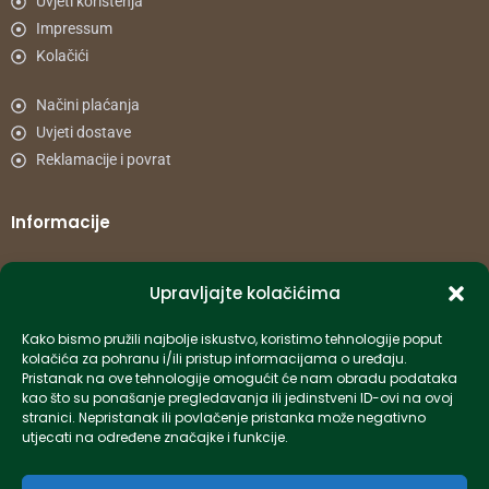
Uvjeti korištenja
Impressum
Kolačići
Načini plaćanja
Uvjeti dostave
Reklamacije i povrat
Informacije
info-hr@kettner.com
Upravljajte kolačićima
Poslovnica Osijek 031 500 181
Poslovnica Zagreb 01 7798 900
Kako bismo pružili najbolje iskustvo, koristimo tehnologije poput
kolačića za pohranu i/ili pristup informacijama o uređaju.
Pristanak na ove tehnologije omogućit će nam obradu podataka
© 2024 Kettner. Sva prava pridržana.
kao što su ponašanje pregledavanja ili jedinstveni ID-ovi na ovoj
stranici. Nepristanak ili povlačenje pristanka može negativno
utjecati na određene značajke i funkcije.