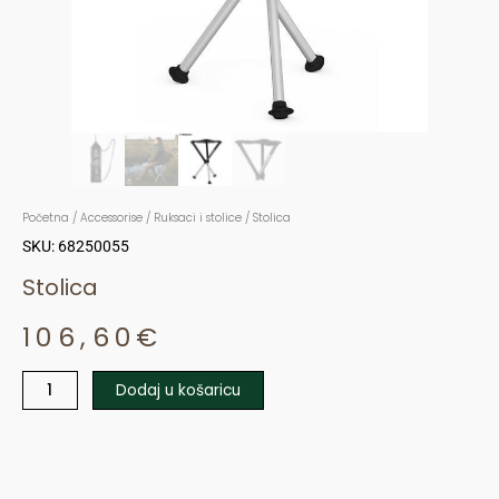
Početna
/
Accessorise
/
Ruksaci i stolice
/ Stolica
SKU: 68250055
Stolica
106,60
€
Dodaj u košaricu
Stolica
količina