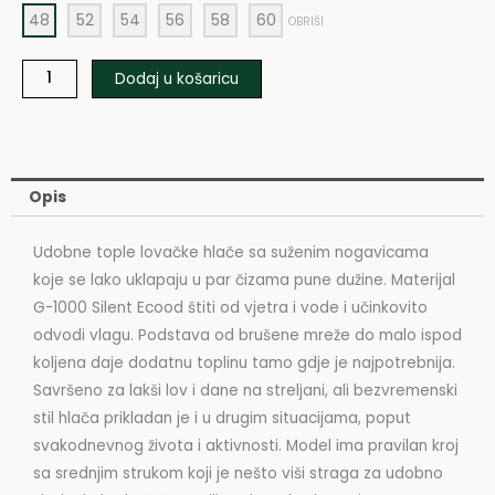
48
52
54
56
58
60
OBRIŠI
količina
Dodaj u košaricu
Opis
Udobne tople lovačke hlače sa suženim nogavicama
koje se lako uklapaju u par čizama pune dužine. Materijal
G-1000 Silent Ecood štiti od vjetra i vode i učinkovito
odvodi vlagu. Podstava od brušene mreže do malo ispod
koljena daje dodatnu toplinu tamo gdje je najpotrebnija.
Savršeno za lakši lov i dane na streljani, ali bezvremenski
stil hlača prikladan je i u drugim situacijama, poput
svakodnevnog života i aktivnosti. Model ima pravilan kroj
sa srednjim strukom koji je nešto viši straga za udobno