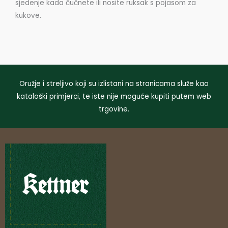
sjedenje kada čučnete ili nosite ruksak s pojasom za
kukove.
Oružje i streljivo koji su izlistani na stranicama služe kao
kataloški primjerci, te iste nije moguće kupiti putem web
trgovine.