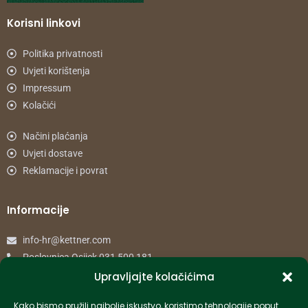
Korisni linkovi
Politika privatnosti
Uvjeti korištenja
Impressum
Kolačići
Načini plaćanja
Uvjeti dostave
Reklamacije i povrat
Informacije
info-hr@kettner.com
Poslovnica Osijek 031 500 181
Poslovnica Zagreb 01 7798 900
Upravljajte kolačićima
Kako bismo pružili najbolje iskustvo, koristimo tehnologije poput