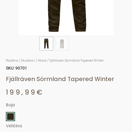
Početna
/
Muškarci
/
Hlače
/ Fjällräven Sörmland Tapered Winter
SKU: 90701
Fjällräven Sörmland Tapered Winter
199,99
€
Boja
Fjällräven
Sörmland
Tapered
Veličina
Winter