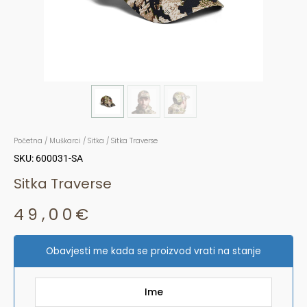
Početna
/
Muškarci
/
Sitka
/ Sitka Traverse
SKU: 600031-SA
Sitka Traverse
49,00
€
Obavjesti me kada se proizvod vrati na stanje