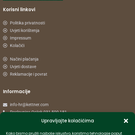
Korisni linkovi
Politika privatnosti
Uvjeti korištenja
Impressum
Kolačići
Načini plaćanja
Uvjeti dostave
Reklamacije i povrat
Informacije
info-hr@kettner.com
Poslovnica Osijek 031 500 181
Poslovnica Zagreb 01 7798 900
Upravljajte kolačićima
Kako bismo pružili najbolje iskustvo, koristimo tehnologije poput