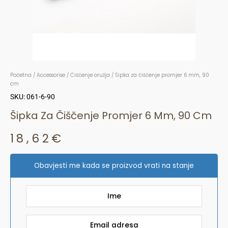
Početna
/
Accessorise
/
Čišćenje oružja
/ Šipka za čiščenje promjer 6 mm, 90
cm
SKU: 061-6-90
Šipka Za Čiščenje Promjer 6 Mm, 90 Cm
18,62
€
Obavjesti me kada se proizvod vrati na stanje