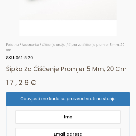
Početna
/
Accessorise
/
Čišćenje oružja
/ Šipka za čiščenje promjer 5 mm, 20
cm
SKU: 061-5-20
Šipka Za Čiščenje Promjer 5 Mm, 20 Cm
17,29
€
Obavjesti me kada se proizvod vrati na stanje