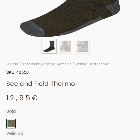
Početna
/
Accessorise
/
Čarape i remenje
/ Seeland Field Thermo
SKU: 40558
Seeland Field Thermo
12,95
€
Boja
Seeland
Field
Thermo
Veličina
količina