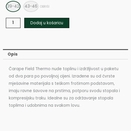
39-42
43-46
OBRIŠI
Dodaj u košaricu
Opis
Čarape Field Thermo nude toplinu i izdržljivost u paketu
od dva para po povoljnoj cijeni. Izrađene su od čvrste
mješavine materijala s teškom frotirnom podstavom,
imaju ravne šavove na prstima, potporu svodu stopala i
kompresijsku traku. Idealne su za održavanje stopala
toplima i udobnima na svakom lovu.