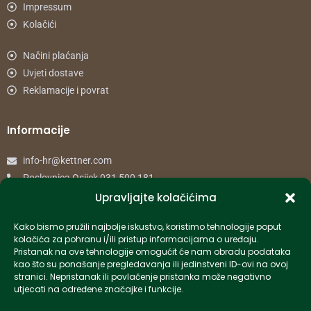
Impressum
Kolačići
Načini plaćanja
Uvjeti dostave
Reklamacije i povrat
Informacije
info-hr@kettner.com
Poslovnica Osijek 031 500 181
Poslovnica Zagreb 01 7798 900
Upravljajte kolačićima
Kako bismo pružili najbolje iskustvo, koristimo tehnologije poput
© 2024 Kettner. Sva prava pridržana.
kolačića za pohranu i/ili pristup informacijama o uređaju.
Pristanak na ove tehnologije omogućit će nam obradu podataka
kao što su ponašanje pregledavanja ili jedinstveni ID-ovi na ovoj
stranici. Nepristanak ili povlačenje pristanka može negativno
utjecati na određene značajke i funkcije.
Created by Pumapunku